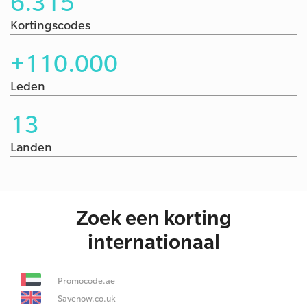
6.315
Kortingscodes
+110.000
Leden
13
Landen
Zoek een korting
internationaal
Promocode.ae
Savenow.co.uk