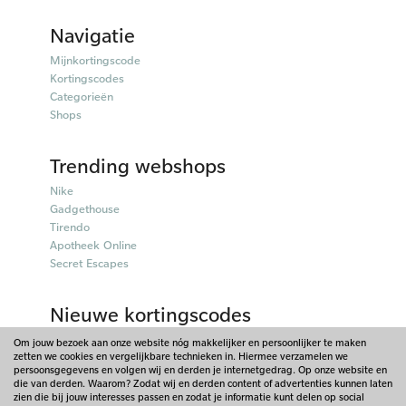
Navigatie
Mijnkortingscode
Kortingscodes
Categorieën
Shops
Trending webshops
Nike
Gadgethouse
Tirendo
Apotheek Online
Secret Escapes
Nieuwe kortingscodes
Parfumado kortingscodes
Om jouw bezoek aan onze website nóg makkelijker en persoonlijker te maken
zetten we cookies en vergelijkbare technieken in. Hiermee verzamelen we
Fitpen kortingscodes
persoonsgegevens en volgen wij en derden je internetgedrag. Op onze website en
Tiqets kortingscodes
die van derden. Waarom? Zodat wij en derden content of advertenties kunnen laten
Charles & Keith kortingscodes
zien die bij jouw interesses passen en zodat je informatie kunt delen op social