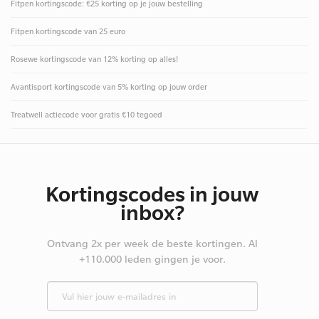
Fitpen kortingscode: €25 korting op je jouw bestelling
Fitpen kortingscode van 25 euro
Rosewe kortingscode van 12% korting op alles!
Avantisport kortingscode van 5% korting op jouw order
Treatwell actiecode voor gratis €10 tegoed
Kortingscodes in jouw
inbox?
Ontvang 2x per week de beste kortingen. Al
+110.000 leden gingen je voor.