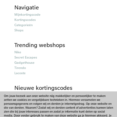
Navigatie
Mijnkortingscode
Kortingscodes
Categorieën
Shops
Trending webshops
Nike
Secret Escapes
Gadgethouse
Tirendo
Lacoste
Nieuwe kortingscodes
Parfumado kortingscodes
Om jouw bezoek aan onze website nóg makkelijker en persoonlijker te maken
zetten we cookies en vergelijkbare technieken in. Hiermee verzamelen we
Fitpen kortingscodes
persoonsgegevens en volgen wij en derden je internetgedrag. Op onze website en
Tiqets kortingscodes
die van derden. Waarom? Zodat wij en derden content of advertenties kunnen laten
Charles & Keith kortingscodes
zien die bij jouw interesses passen en zodat je informatie kunt delen op social
media. Door verder gebruik te maken van deze website ga je hiermee akkoord. Je
Lookfantastic kortingscodes