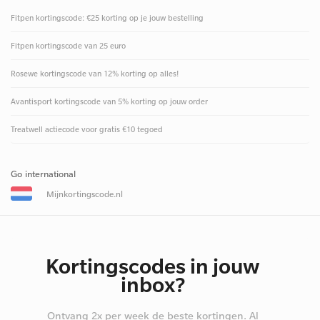
Fitpen kortingscode: €25 korting op je jouw bestelling
Fitpen kortingscode van 25 euro
Rosewe kortingscode van 12% korting op alles!
Avantisport kortingscode van 5% korting op jouw order
Treatwell actiecode voor gratis €10 tegoed
Go international
Mijnkortingscode.nl
Kortingscodes in jouw
inbox?
Ontvang 2x per week de beste kortingen. Al