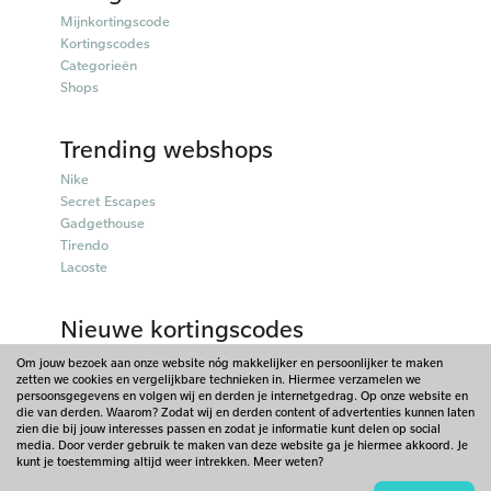
Mijnkortingscode
Kortingscodes
Categorieën
Shops
Trending webshops
Nike
Secret Escapes
Gadgethouse
Tirendo
Lacoste
Nieuwe kortingscodes
Parfumado kortingscodes
Om jouw bezoek aan onze website nóg makkelijker en persoonlijker te maken
zetten we cookies en vergelijkbare technieken in. Hiermee verzamelen we
Fitpen kortingscodes
persoonsgegevens en volgen wij en derden je internetgedrag. Op onze website en
Tiqets kortingscodes
die van derden. Waarom? Zodat wij en derden content of advertenties kunnen laten
Charles & Keith kortingscodes
zien die bij jouw interesses passen en zodat je informatie kunt delen op social
media. Door verder gebruik te maken van deze website ga je hiermee akkoord. Je
Lookfantastic kortingscodes
kunt je toestemming altijd weer intrekken. Meer weten?