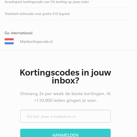
Avantisport kortingscode van 5% korting op jouw order
Treatwell actiecode voor gratis €10 tegoed
Go international
Mijnkortingscode.nl
Kortingscodes in jouw
inbox?
Ontvang 2x per week de beste kortingen. Al
+110.000 leden gingen je voor.
AANMELDEN