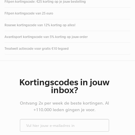
Fitpen kortingscode: €25 korting op je jouw bestelling
Fitpen kortingscode van 25 euro
Rosewe kortingscode van 12% korting op alles!
Avantisport kortingscode van 5% korting op jouw order
Treatwell actiecode voor gratis €10 tegoed
Kortingscodes in jouw
inbox?
Ontvang 2x per week de beste kortingen. Al
+110.000 leden gingen je voor.