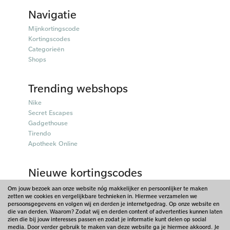
Navigatie
Mijnkortingscode
Kortingscodes
Categorieën
Shops
Trending webshops
Nike
Secret Escapes
Gadgethouse
Tirendo
Apotheek Online
Nieuwe kortingscodes
Parfumado kortingscodes
Om jouw bezoek aan onze website nóg makkelijker en persoonlijker te maken
zetten we cookies en vergelijkbare technieken in. Hiermee verzamelen we
Fitpen kortingscodes
persoonsgegevens en volgen wij en derden je internetgedrag. Op onze website en
Tiqets kortingscodes
die van derden. Waarom? Zodat wij en derden content of advertenties kunnen laten
Charles & Keith kortingscodes
zien die bij jouw interesses passen en zodat je informatie kunt delen op social
media. Door verder gebruik te maken van deze website ga je hiermee akkoord. Je
Lookfantastic kortingscodes