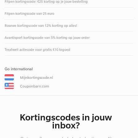
Fitpen kortingscode: €25 korting op je jouw bestelling
Fitpen kortingscode van 25 euro
Rosewe kortingscode van 12% korting op alles!
Avantisport kortingscode van 5% korting op jouw order
Treatwell actiecode voor gratis €10 tegoed
Go international
Mijnkortingscode.nl
Couponbarn.com
Kortingscodes in jouw
inbox?