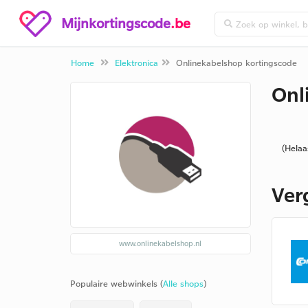
Mijnkortingscode
.be
Home
Elektronica
Onlinekabelshop kortingscode
Onl
(Helaa
Ver
www.onlinekabelshop.nl
Populaire webwinkels (
Alle shops
)