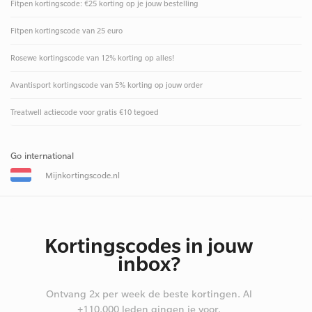
Fitpen kortingscode: €25 korting op je jouw bestelling
Fitpen kortingscode van 25 euro
Rosewe kortingscode van 12% korting op alles!
Avantisport kortingscode van 5% korting op jouw order
Treatwell actiecode voor gratis €10 tegoed
Go international
Mijnkortingscode.nl
Kortingscodes in jouw
inbox?
Ontvang 2x per week de beste kortingen. Al
+110.000 leden gingen je voor.