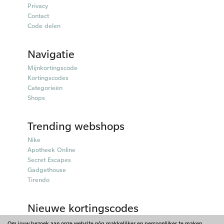
Privacy
Contact
Code delen
Navigatie
Mijnkortingscode
Kortingscodes
Categorieën
Shops
Trending webshops
Nike
Apotheek Online
Secret Escapes
Gadgethouse
Tirendo
Nieuwe kortingscodes
Parfumado kortingscodes
Om jouw bezoek aan onze website nóg makkelijker en persoonlijker te maken