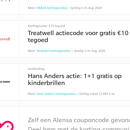
Meer
HBB24 kortingscodes
• Geldig t/m Aug 2026
Kortingscode: €10 tegoed
Treatwell actiecode voor gratis €10
tegoed
Meer
Treatwell kortingscodes
• Geldig t/m Aug 2026
Aanbieding
Hans Anders actie: 1+1 gratis op
kinderbrillen
Meer
Hans Anders kortingscodes
• Geldig vanaf 23 Mrt t/m
Zelf een Alensa couponcode gevon
Deel hem met de korting-communi