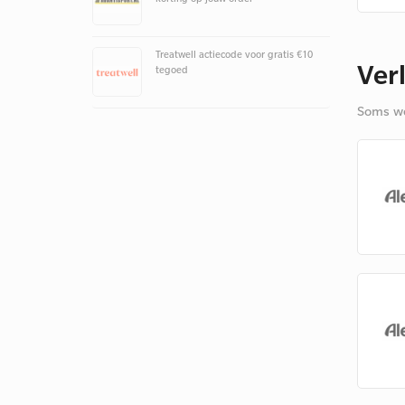
Treatwell actiecode voor gratis €10
Ver
tegoed
Soms we