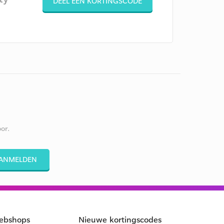
DEEL EEN KORTINGSCODE
or.
ANMELDEN
ebshops
Nieuwe kortingscodes