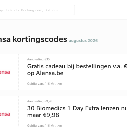
nsa kortingscodes
augustus 2026
Aanbieding €35
Gratis cadeau bij bestellingen v.a. 
op Alensa.be
Geldig vanaf 16 Mrt t/m
Aanbieding €9,98
30 Biomedics 1 Day Extra lenzen n
maar €9,98
Geldig vanaf 16 Mrt t/m