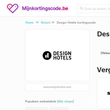
Mijnkortingscode
.be
Home
Reizen
Design Hotels kortingscode
Des
(Helaa
Ver
www.designhotels.com
Populaire webwinkels (
Alle shops
)