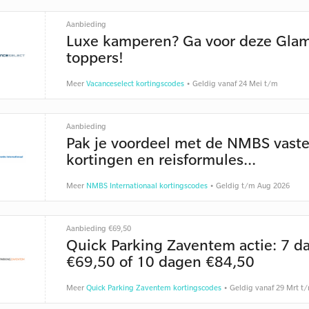
Aanbieding
Luxe kamperen? Ga voor deze Gla
toppers!
Meer
Vacanceselect kortingscodes
• Geldig vanaf 24 Mei t/m
Aanbieding
Pak je voordeel met de NMBS vast
kortingen en reisformules...
Meer
NMBS Internationaal kortingscodes
• Geldig t/m Aug 2026
Aanbieding €69,50
Quick Parking Zaventem actie: 7 d
€69,50 of 10 dagen €84,50
Meer
Quick Parking Zaventem kortingscodes
• Geldig vanaf 29 Mrt t