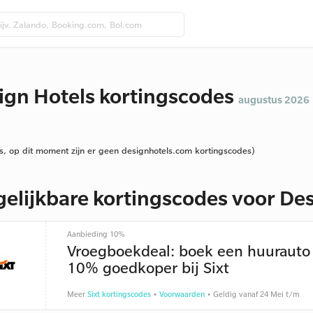
ign Hotels kortingscodes
augustus 2026
s, op dit moment zijn er geen designhotels.com kortingscodes)
gelijkbare kortingscodes voor De
Aanbieding 10%
Vroegboekdeal: boek een huurauto
10% goedkoper bij Sixt
Meer
Sixt kortingscodes
•
Voorwaarden
• Geldig vanaf 24 Mei t/m