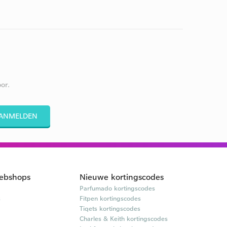
or.
ANMELDEN
ebshops
Nieuwe kortingscodes
Parfumado kortingscodes
s
Fitpen kortingscodes
Tiqets kortingscodes
Charles & Keith kortingscodes