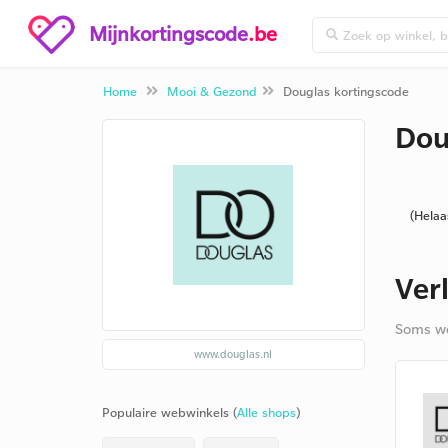
Mijnkortingscode
.be
Home
Mooi & Gezond
Douglas kortingscode
Dou
(Helaa
Ver
Soms we
www.douglas.nl
Populaire webwinkels (
Alle shops
)