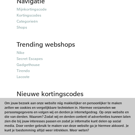
Navigatie
Mijnkortingscode
Kortingscodes
Categorieën
Shops
Trending webshops
Nike
Secret Escapes
Gadgethouse
Tirendo
Lacoste
Nieuwe kortingscodes
Parfumado kortingscodes
Om jouw bezoek aan onze website nóg makkelijker en persoonlijker te maken
zetten we cookies en vergelijkbare technieken in. Hiermee verzamelen we
Fitpen kortingscodes
persoonsgegevens en volgen wij en derden je internetgedrag. Op onze website en
Tiqets kortingscodes
die van derden. Waarom? Zodat wij en derden content of advertenties kunnen laten
Charles & Keith kortingscodes
zien die bij jouw interesses passen en zodat je informatie kunt delen op social
media. Door verder gebruik te maken van deze website ga je hiermee akkoord. Je
Lookfantastic kortingscodes
kunt je toestemming altijd weer intrekken. Meer weten?