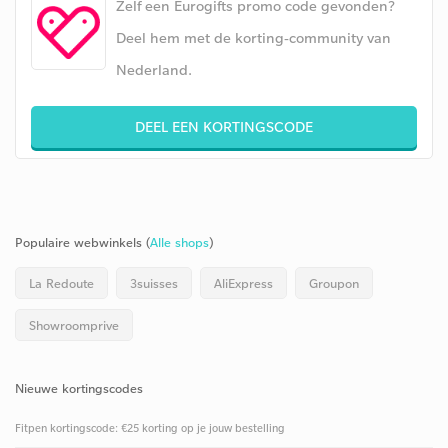
Zelf een Eurogifts promo code gevonden?
Deel hem met de korting-community van
Nederland.
DEEL EEN KORTINGSCODE
Populaire webwinkels (
Alle shops
)
La Redoute
3suisses
AliExpress
Groupon
Showroomprive
Nieuwe kortingscodes
Fitpen kortingscode: €25 korting op je jouw bestelling