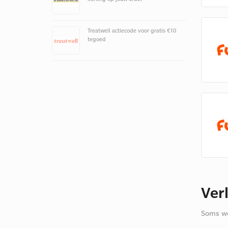
Treatwell actiecode voor gratis €10
tegoed
Ver
Soms we