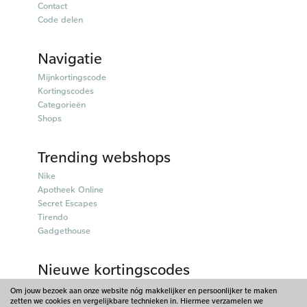
Contact
Code delen
Navigatie
Mijnkortingscode
Kortingscodes
Categorieën
Shops
Trending webshops
Nike
Apotheek Online
Secret Escapes
Tirendo
Gadgethouse
Nieuwe kortingscodes
Parfumado kortingscodes
Om jouw bezoek aan onze website nóg makkelijker en persoonlijker te maken
zetten we cookies en vergelijkbare technieken in. Hiermee verzamelen we
Fitpen kortingscodes