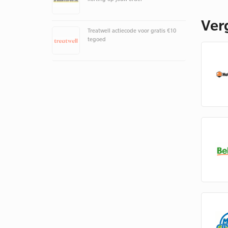
Ver
Treatwell actiecode voor gratis €10
tegoed