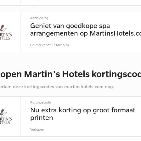
Aanbieding
Geniet van goedkope spa
arrangementen op MartinsHotels.
Geldig vanaf 27 Mrt t/m
lopen Martin's Hotels kortingsco
rken deze kortingscodes van martinshotels.com nog.
Kortingscode
Nu extra korting op groot formaat
printen
Verlopen