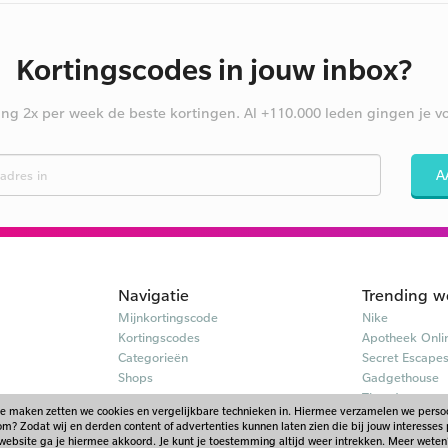
Kortingscodes in jouw inbox?
ng 2x per week de beste kortingen. Al +110.000 leden gingen je vo
A
Navigatie
Trending w
Mijnkortingscode
Nike
Kortingscodes
Apotheek Onli
Categorieën
Secret Escape
Shops
Gadgethouse
Tirendo
te maken zetten we cookies en vergelijkbare technieken in. Hiermee verzamelen we pers
? Zodat wij en derden content of advertenties kunnen laten zien die bij jouw interesses 
© 2026 - Mijnkortingscode - Belgie. Onderdeel van Scoupr.com
website ga je hiermee akkoord. Je kunt je toestemming altijd weer intrekken. Meer weten