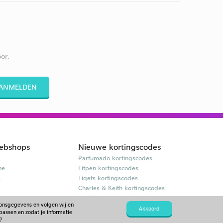
or.
ANMELDEN
ebshops
Nieuwe kortingscodes
Parfumado kortingscodes
ne
Fitpen kortingscodes
s
Tiqets kortingscodes
Charles & Keith kortingscodes
Lookfantastic kortingscodes
oonsgegevens en volgen wij en
Akkoord
passen en zodat je informatie
?