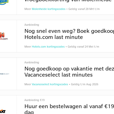
Meer
Molenheide kortingscodes
• Geldig vanaf 28 Mrt t/m
Aanbieding
Nog snel even weg? Boek goedkoo
Hotels.com last minute
Meer
Hotels.com kortingscodes
• Geldig vanaf 24 Mei t/m
Aanbieding
Nog goedkoop op vakantie met de
Vacanceselect last minutes
Meer
Vacanceselect kortingscodes
• Geldig t/m Aug 2026
Aanbieding €19
Huur een bestelwagen al vanaf €19
dag