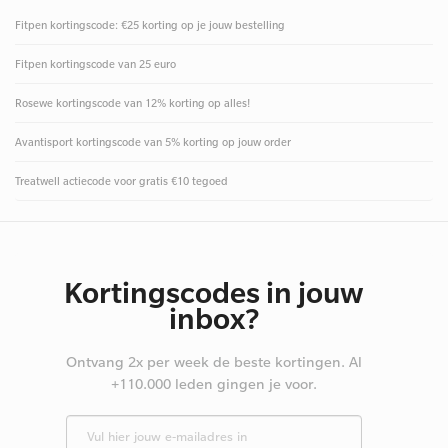
Fitpen kortingscode: €25 korting op je jouw bestelling
Fitpen kortingscode van 25 euro
Rosewe kortingscode van 12% korting op alles!
Avantisport kortingscode van 5% korting op jouw order
Treatwell actiecode voor gratis €10 tegoed
Kortingscodes in jouw
inbox?
Ontvang 2x per week de beste kortingen. Al
+110.000 leden gingen je voor.