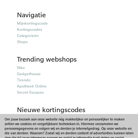
Navigatie
Mijnkortingscode
Kortingscodes
Categorieën
Shops
Trending webshops
Nike
Gadgethouse
Tirendo
Apotheek Online
Secret Escapes
Nieuwe kortingscodes
Parfumado kortingscodes
Om jouw bezoek aan onze website nóg makkelijker en persoonlijker te maken
zetten we cookies en vergelijkbare technieken in. Hiermee verzamelen we
Fitpen kortingscodes
persoonsgegevens en volgen wij en derden je internetgedrag. Op onze website en
Tiqets kortingscodes
die van derden. Waarom? Zodat wij en derden content of advertenties kunnen laten
Charles & Keith kortingscodes
zien die bij jouw interesses passen en zodat je informatie kunt delen op social