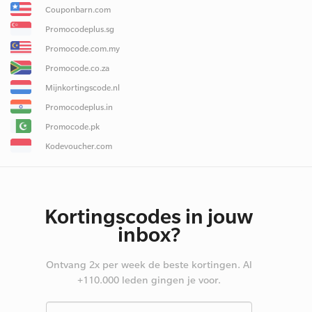
Couponbarn.com
Promocodeplus.sg
Promocode.com.my
Promocode.co.za
Mijnkortingscode.nl
Promocodeplus.in
Promocode.pk
Kodevoucher.com
Kortingscodes in jouw
inbox?
Ontvang 2x per week de beste kortingen. Al
+110.000 leden gingen je voor.