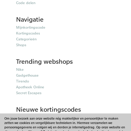
Code delen
Navigatie
Mijnkortingscode
Kortingscodes
Categorieën
Shops
Trending webshops
Nike
Gadgethouse
Tirendo
Apotheek Online
Secret Escapes
Nieuwe kortingscodes
Parfumado kortingscodes
Om jouw bezoek aan onze website nóg makkelijker en persoonlijker te maken
zetten we cookies en vergelijkbare technieken in. Hiermee verzamelen we
Fitpen kortingscodes
persoonsgegevens en volgen wij en derden je internetgedrag. Op onze website en
Tiqets kortingscodes