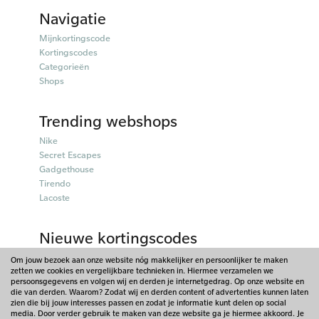
Navigatie
Mijnkortingscode
Kortingscodes
Categorieën
Shops
Trending webshops
Nike
Secret Escapes
Gadgethouse
Tirendo
Lacoste
Nieuwe kortingscodes
Parfumado kortingscodes
Om jouw bezoek aan onze website nóg makkelijker en persoonlijker te maken
zetten we cookies en vergelijkbare technieken in. Hiermee verzamelen we
Fitpen kortingscodes
persoonsgegevens en volgen wij en derden je internetgedrag. Op onze website en
Tiqets kortingscodes
die van derden. Waarom? Zodat wij en derden content of advertenties kunnen laten
Charles & Keith kortingscodes
zien die bij jouw interesses passen en zodat je informatie kunt delen op social
media. Door verder gebruik te maken van deze website ga je hiermee akkoord. Je
Lookfantastic kortingscodes