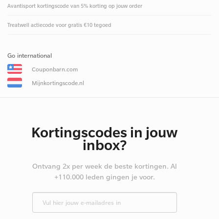
Avantisport kortingscode van 5% korting op jouw order
Treatwell actiecode voor gratis €10 tegoed
Go international
Couponbarn.com
Mijnkortingscode.nl
Kortingscodes in jouw
inbox?
Ontvang 2x per week de beste kortingen. Al
+110.000 leden gingen je voor.