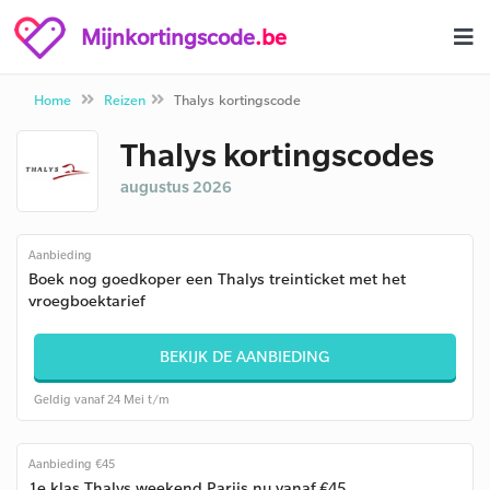
Mijnkortingscode
.be
Home
Reizen
Thalys kortingscode
Thalys kortingscodes
augustus 2026
Aanbieding
Boek nog goedkoper een Thalys treinticket met het
vroegboektarief
BEKIJK DE AANBIEDING
Geldig vanaf 24 Mei t/m
Aanbieding €45
1e klas Thalys weekend Parijs nu vanaf €45